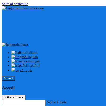
Salta al contenuto
Italiano
Italiano
English
Français
Español
عربى
Accedi
Accedi
button close
×
Nome Utente