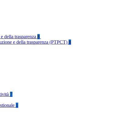
 e della trasparenza
8
rruzione e della trasparenza (PTPCT)
8
tività
7
stionale
1