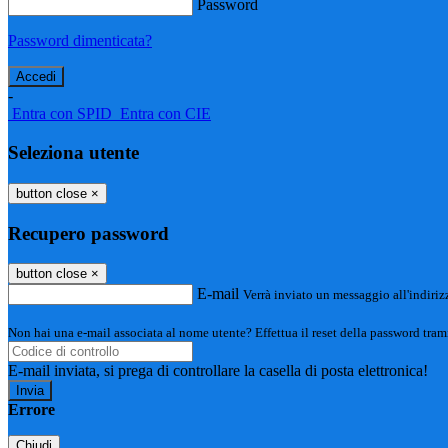
Password
Password dimenticata?
-
Entra con SPID
Entra con CIE
Seleziona utente
button close
×
Recupero password
button close
×
E-mail
Verrà inviato un messaggio all'indirizz
Non hai una e-mail associata al nome utente? Effettua il reset della password tram
E-mail inviata, si prega di controllare la casella di posta elettronica!
Errore
Chiudi