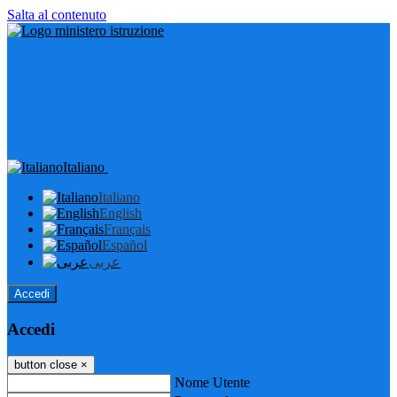
Salta al contenuto
Italiano
Italiano
English
Français
Español
عربى
Accedi
Accedi
button close
×
Nome Utente