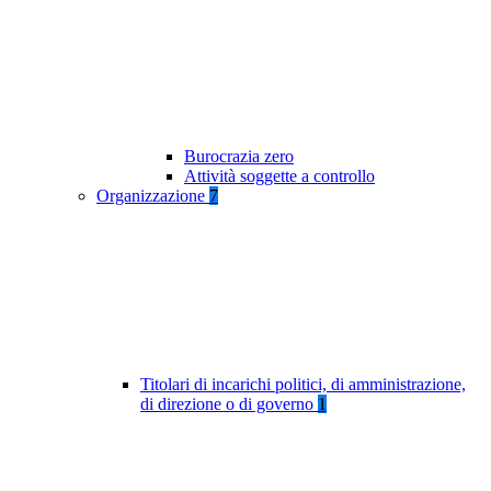
Burocrazia zero
Attività soggette a controllo
Organizzazione
7
Titolari di incarichi politici, di amministrazione,
di direzione o di governo
1