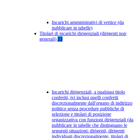
Incarichi amministrativi di vertice (da
pubblicare in tabelle)
Titolari di incarichi dirigenziali (dirigenti non
generali)
13
Incarichi dirigenziali, a qualsiasi titolo
conferiti, ivi inclusi quelli conferiti
discrezionalmente dall'organo di indirizzo
politico senza procedure pubbliche di
selezione e titolari di posizione
organizzativa con funzioni dirigenziali (da
pubblicare in tabelle che distinguano le
seguenti situazioni: dirigenti, dirigenti
individuati discrezionalmente, titolari di