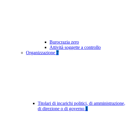
Burocrazia zero
Attività soggette a controllo
Organizzazione
7
Titolari di incarichi politici, di amministrazione,
di direzione o di governo
1