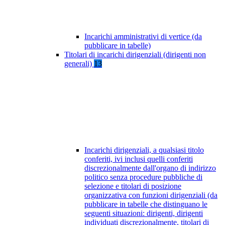
Incarichi amministrativi di vertice (da
pubblicare in tabelle)
Titolari di incarichi dirigenziali (dirigenti non
generali)
13
Incarichi dirigenziali, a qualsiasi titolo
conferiti, ivi inclusi quelli conferiti
discrezionalmente dall'organo di indirizzo
politico senza procedure pubbliche di
selezione e titolari di posizione
organizzativa con funzioni dirigenziali (da
pubblicare in tabelle che distinguano le
seguenti situazioni: dirigenti, dirigenti
individuati discrezionalmente, titolari di