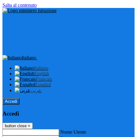
Salta al contenuto
Italiano
Italiano
English
Français
Español
عربى
Accedi
Accedi
button close
×
Nome Utente