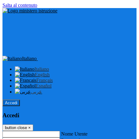
Salta al contenuto
Italiano
Italiano
English
Français
Español
عربى
Accedi
Accedi
button close
×
Nome Utente