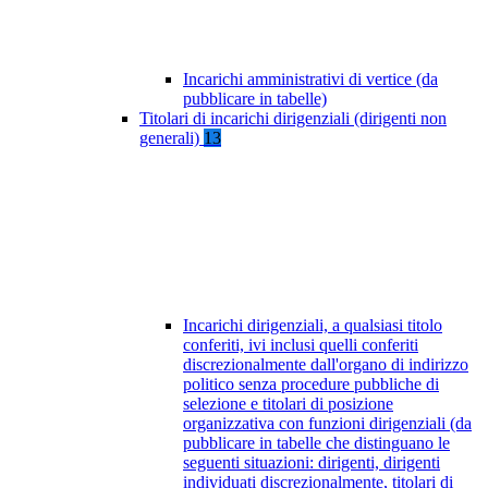
Incarichi amministrativi di vertice (da
pubblicare in tabelle)
Titolari di incarichi dirigenziali (dirigenti non
generali)
13
Incarichi dirigenziali, a qualsiasi titolo
conferiti, ivi inclusi quelli conferiti
discrezionalmente dall'organo di indirizzo
politico senza procedure pubbliche di
selezione e titolari di posizione
organizzativa con funzioni dirigenziali (da
pubblicare in tabelle che distinguano le
seguenti situazioni: dirigenti, dirigenti
individuati discrezionalmente, titolari di