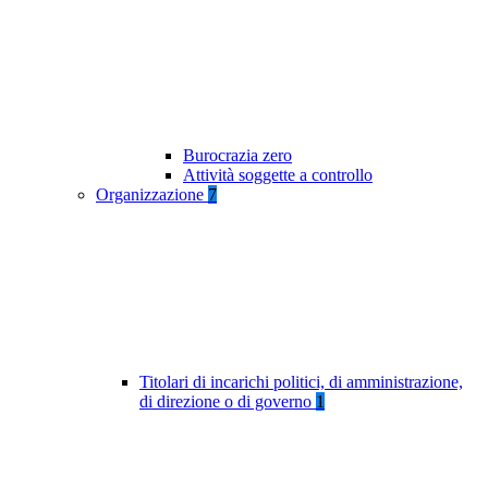
Burocrazia zero
Attività soggette a controllo
Organizzazione
7
Titolari di incarichi politici, di amministrazione,
di direzione o di governo
1