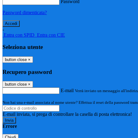
Password
Password dimenticata?
-
Entra con SPID
Entra con CIE
Seleziona utente
button close
×
Recupero password
button close
×
E-mail
Verrà inviato un messaggio all'indirizz
Non hai una e-mail associata al nome utente? Effettua il reset della password tram
E-mail inviata, si prega di controllare la casella di posta elettronica!
Errore
Chiudi