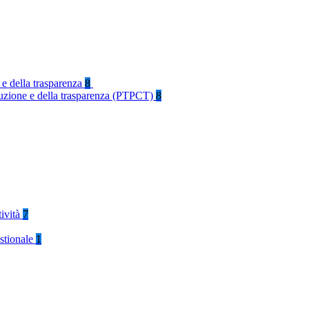
 e della trasparenza
8
rruzione e della trasparenza (PTPCT)
8
tività
7
stionale
1