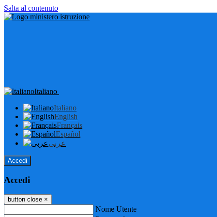
Salta al contenuto
Italiano
Italiano
English
Français
Español
عربى
Accedi
Accedi
button close
×
Nome Utente