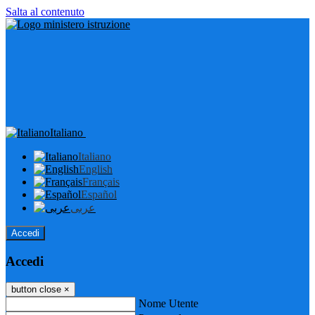
Salta al contenuto
Italiano
Italiano
English
Français
Español
عربى
Accedi
Accedi
button close
×
Nome Utente