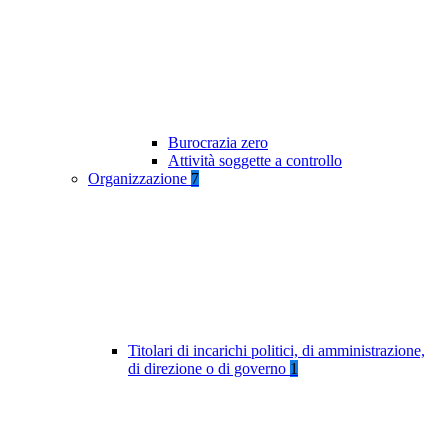
Burocrazia zero
Attività soggette a controllo
Organizzazione
7
Titolari di incarichi politici, di amministrazione,
di direzione o di governo
1