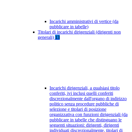
Incarichi amministrativi di vertice (da
pubblicare in tabelle)
Titolari di incarichi dirigenziali (dirigenti non
generali)
13
Incarichi dirigenziali, a qualsiasi titolo
conferiti, ivi inclusi quelli conferiti
discrezionalmente dall'organo di indirizzo
politico senza procedure pubbliche di
selezione e titolari di posizione
organizzativa con funzioni dirigenziali (da
pubblicare in tabelle che distinguano le
seguenti situazioni: dirigenti, dirigenti
individuati discrezionalmente, titolari di