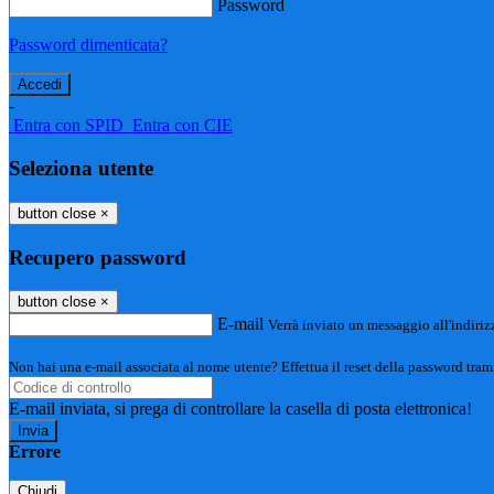
Password
Password dimenticata?
-
Entra con SPID
Entra con CIE
Seleziona utente
button close
×
Recupero password
button close
×
E-mail
Verrà inviato un messaggio all'indirizz
Non hai una e-mail associata al nome utente? Effettua il reset della password tram
E-mail inviata, si prega di controllare la casella di posta elettronica!
Errore
Chiudi