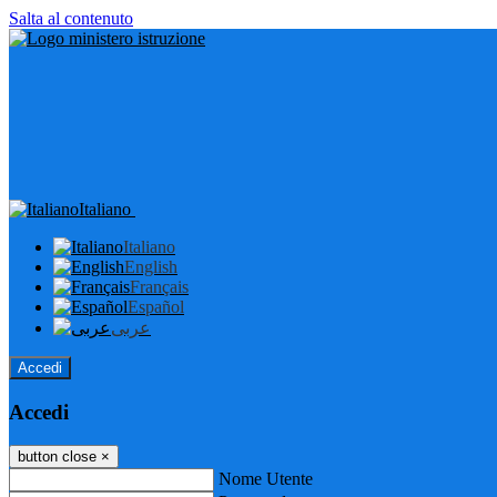
Salta al contenuto
Italiano
Italiano
English
Français
Español
عربى
Accedi
Accedi
button close
×
Nome Utente