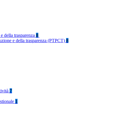
 e della trasparenza
8
rruzione e della trasparenza (PTPCT)
8
tività
7
stionale
1