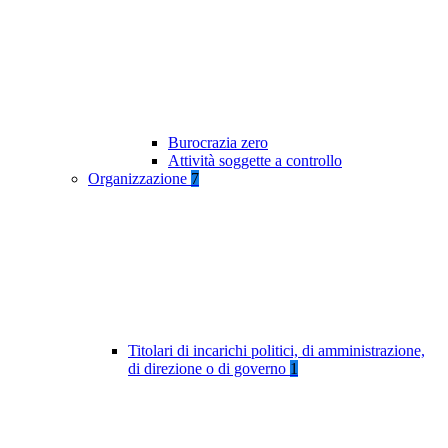
Burocrazia zero
Attività soggette a controllo
Organizzazione
7
Titolari di incarichi politici, di amministrazione,
di direzione o di governo
1