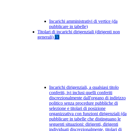
Incarichi amministrativi di vertice (da
pubblicare in tabelle)
Titolari di incarichi dirigenziali (dirigenti non
generali)
13
Incarichi dirigenziali, a qualsiasi titolo
conferiti, ivi inclusi quelli conferiti
discrezionalmente dall'organo di indirizzo
politico senza procedure pubbliche di
selezione e titolari di posizione
organizzativa con funzioni dirigenziali (da
pubblicare in tabelle che distinguano le
seguenti situazioni: dirigenti, dirigenti
individuati discrezionalmente, titolari di