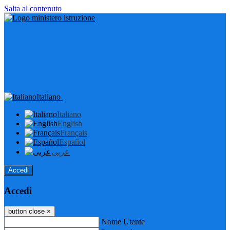
Salta al contenuto
Italiano
Italiano
English
Français
Español
عربى
Accedi
Accedi
button close
×
Nome Utente