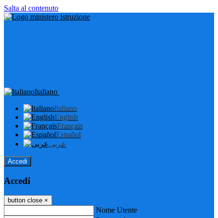
Salta al contenuto
Italiano
Italiano
English
Français
Español
عربى
Accedi
Accedi
button close
×
Nome Utente