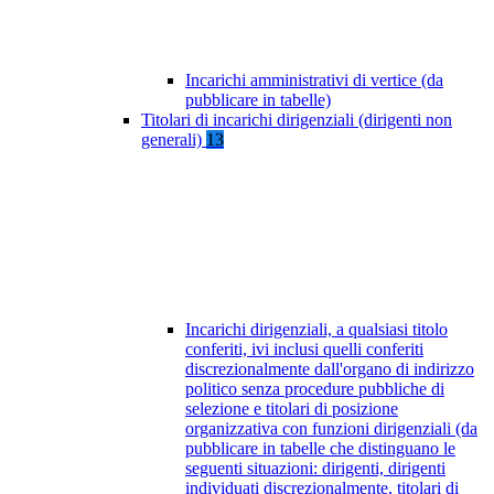
Incarichi amministrativi di vertice (da
pubblicare in tabelle)
Titolari di incarichi dirigenziali (dirigenti non
generali)
13
Incarichi dirigenziali, a qualsiasi titolo
conferiti, ivi inclusi quelli conferiti
discrezionalmente dall'organo di indirizzo
politico senza procedure pubbliche di
selezione e titolari di posizione
organizzativa con funzioni dirigenziali (da
pubblicare in tabelle che distinguano le
seguenti situazioni: dirigenti, dirigenti
individuati discrezionalmente, titolari di