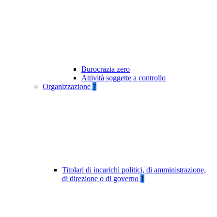
Burocrazia zero
Attività soggette a controllo
Organizzazione
7
Titolari di incarichi politici, di amministrazione,
di direzione o di governo
1