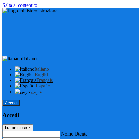
Salta al contenuto
Italiano
Italiano
English
Français
Español
عربى
Accedi
Accedi
button close
×
Nome Utente