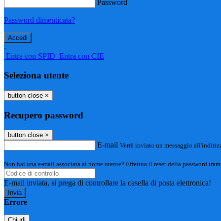
Password
Password dimenticata?
-
Entra con SPID
Entra con CIE
Seleziona utente
button close
×
Recupero password
button close
×
E-mail
Verrà inviato un messaggio all'indirizz
Non hai una e-mail associata al nome utente? Effettua il reset della password tram
E-mail inviata, si prega di controllare la casella di posta elettronica!
Errore
Chiudi