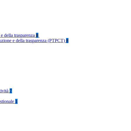
 e della trasparenza
8
rruzione e della trasparenza (PTPCT)
8
tività
7
stionale
1