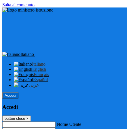
Salta al contenuto
Italiano
Italiano
English
Français
Español
عربى
Accedi
Accedi
button close
×
Nome Utente