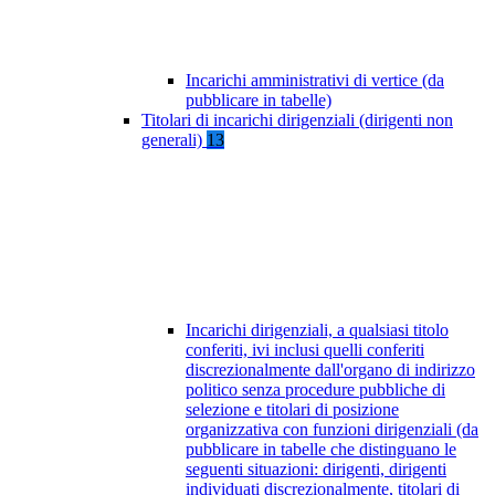
Incarichi amministrativi di vertice (da
pubblicare in tabelle)
Titolari di incarichi dirigenziali (dirigenti non
generali)
13
Incarichi dirigenziali, a qualsiasi titolo
conferiti, ivi inclusi quelli conferiti
discrezionalmente dall'organo di indirizzo
politico senza procedure pubbliche di
selezione e titolari di posizione
organizzativa con funzioni dirigenziali (da
pubblicare in tabelle che distinguano le
seguenti situazioni: dirigenti, dirigenti
individuati discrezionalmente, titolari di