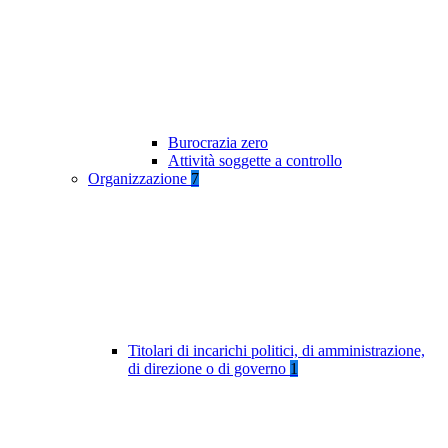
Burocrazia zero
Attività soggette a controllo
Organizzazione
7
Titolari di incarichi politici, di amministrazione,
di direzione o di governo
1