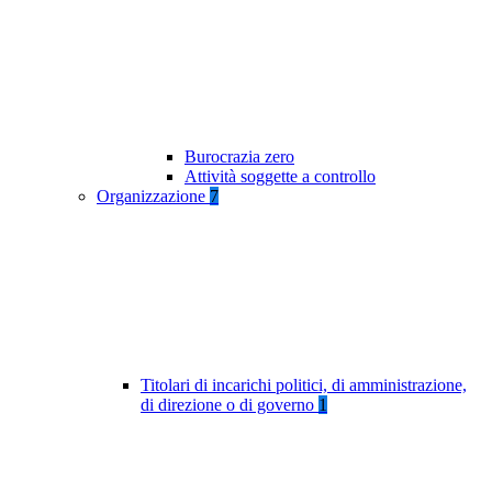
Burocrazia zero
Attività soggette a controllo
Organizzazione
7
Titolari di incarichi politici, di amministrazione,
di direzione o di governo
1