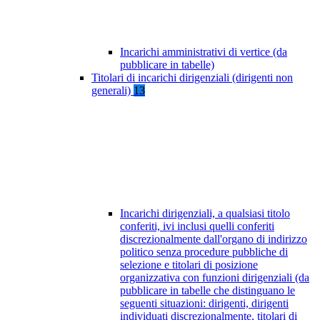
Incarichi amministrativi di vertice (da
pubblicare in tabelle)
Titolari di incarichi dirigenziali (dirigenti non
generali)
13
Incarichi dirigenziali, a qualsiasi titolo
conferiti, ivi inclusi quelli conferiti
discrezionalmente dall'organo di indirizzo
politico senza procedure pubbliche di
selezione e titolari di posizione
organizzativa con funzioni dirigenziali (da
pubblicare in tabelle che distinguano le
seguenti situazioni: dirigenti, dirigenti
individuati discrezionalmente, titolari di