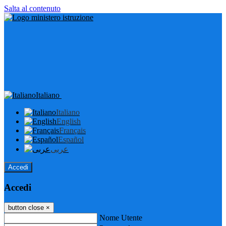
Salta al contenuto
Italiano
Italiano
English
Français
Español
عربى
Accedi
Accedi
button close
×
Nome Utente