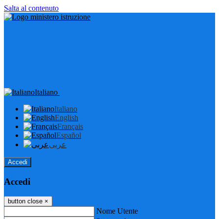
Salta al contenuto
Italiano
Italiano
English
Français
Español
عربى
Accedi
Accedi
button close
×
Nome Utente