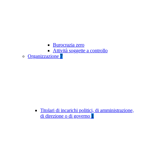
Burocrazia zero
Attività soggette a controllo
Organizzazione
7
Titolari di incarichi politici, di amministrazione,
di direzione o di governo
1