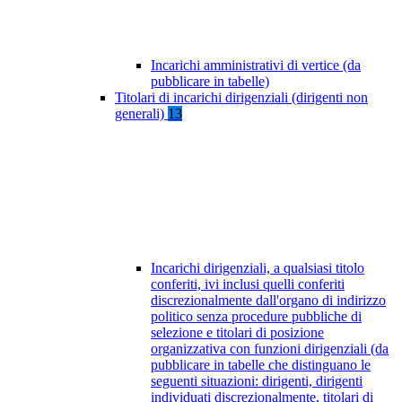
Incarichi amministrativi di vertice (da
pubblicare in tabelle)
Titolari di incarichi dirigenziali (dirigenti non
generali)
13
Incarichi dirigenziali, a qualsiasi titolo
conferiti, ivi inclusi quelli conferiti
discrezionalmente dall'organo di indirizzo
politico senza procedure pubbliche di
selezione e titolari di posizione
organizzativa con funzioni dirigenziali (da
pubblicare in tabelle che distinguano le
seguenti situazioni: dirigenti, dirigenti
individuati discrezionalmente, titolari di