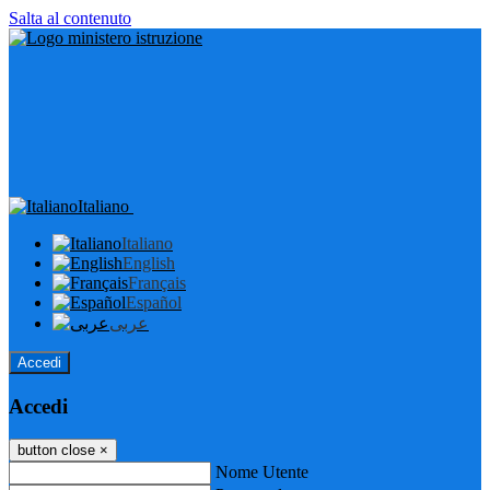
Salta al contenuto
Italiano
Italiano
English
Français
Español
عربى
Accedi
Accedi
button close
×
Nome Utente