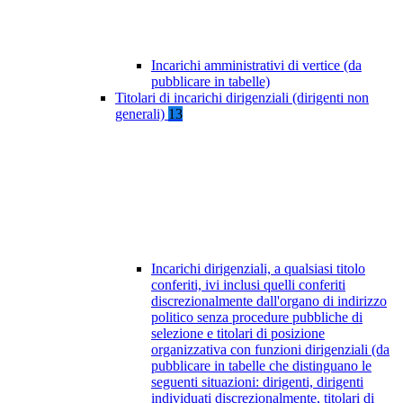
Incarichi amministrativi di vertice (da
pubblicare in tabelle)
Titolari di incarichi dirigenziali (dirigenti non
generali)
13
Incarichi dirigenziali, a qualsiasi titolo
conferiti, ivi inclusi quelli conferiti
discrezionalmente dall'organo di indirizzo
politico senza procedure pubbliche di
selezione e titolari di posizione
organizzativa con funzioni dirigenziali (da
pubblicare in tabelle che distinguano le
seguenti situazioni: dirigenti, dirigenti
individuati discrezionalmente, titolari di