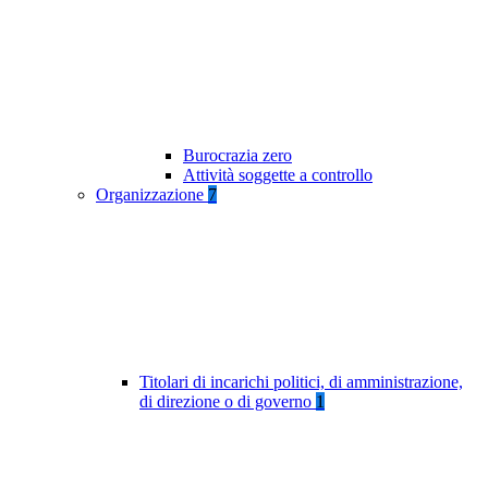
Burocrazia zero
Attività soggette a controllo
Organizzazione
7
Titolari di incarichi politici, di amministrazione,
di direzione o di governo
1