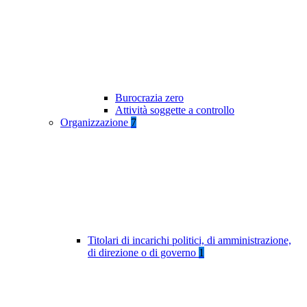
Burocrazia zero
Attività soggette a controllo
Organizzazione
7
Titolari di incarichi politici, di amministrazione,
di direzione o di governo
1