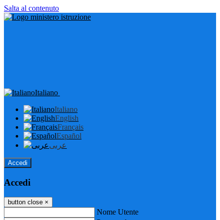
Salta al contenuto
Italiano
Italiano
English
Français
Español
عربى
Accedi
Accedi
button close
×
Nome Utente