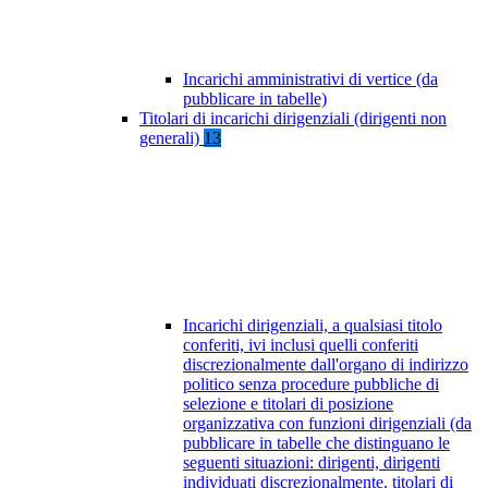
Incarichi amministrativi di vertice (da
pubblicare in tabelle)
Titolari di incarichi dirigenziali (dirigenti non
generali)
13
Incarichi dirigenziali, a qualsiasi titolo
conferiti, ivi inclusi quelli conferiti
discrezionalmente dall'organo di indirizzo
politico senza procedure pubbliche di
selezione e titolari di posizione
organizzativa con funzioni dirigenziali (da
pubblicare in tabelle che distinguano le
seguenti situazioni: dirigenti, dirigenti
individuati discrezionalmente, titolari di